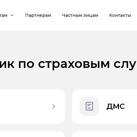
там
Партнерам
Частным лицам
Контакты
к по страховым сл
ДМС