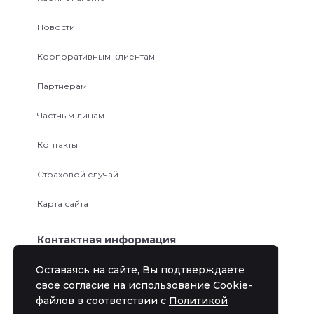
Новости
Корпоративным клиентам
Партнерам
Частным лицам
Контакты
Страховой случай
Карта сайта
Контактная информация
Оставаясь на сайте, Вы подтверждаете
+7 495 118 25 55
свое согласие на использование Cookie-
info@bsoinsur.ru
файлов в соответствии с
Политикой