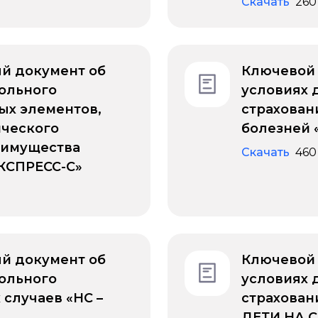
Скачать
260
й документ об
Ключевой
ольного
условиях 
ых элементов,
страхован
ического
болезней 
 имущества
Скачать
460
КСПРЕСС-С»
й документ об
Ключевой
ольного
условиях 
 случаев «НС –
страхован
ДЕТИ НА С