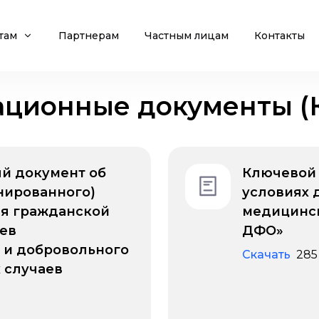
там
Партнерам
Частным лицам
Контакты
ционные документы (
й документ об
Ключевой
нированного)
условиях 
ия гражданской
медицинс
ев
ДФО»
 и добровольного
Скачать
285
 случаев