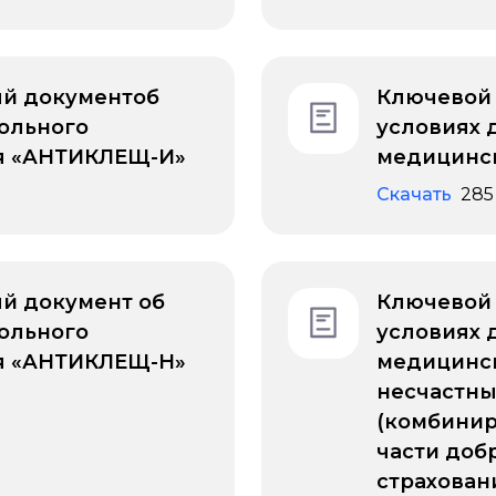
й документоб
Ключевой
ольного
условиях 
я «АНТИКЛЕЩ-И»
медицинск
Скачать
285
й документ об
Ключевой
ольного
условиях 
я «АНТИКЛЕЩ-Н»
медицинск
несчастны
(комбини
части доб
страхован