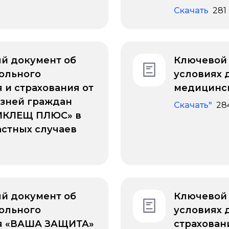
Скачать
281
й документ об
Ключевой
ольного
условиях 
 и страхования от
медицинск
езней граждан
Скачать"
28
ТИКЛЕЩ ПЛЮС» в
астных случаев
й документ об
Ключевой
ольного
условиях 
ия «ВАША ЗАЩИТА»
страхован