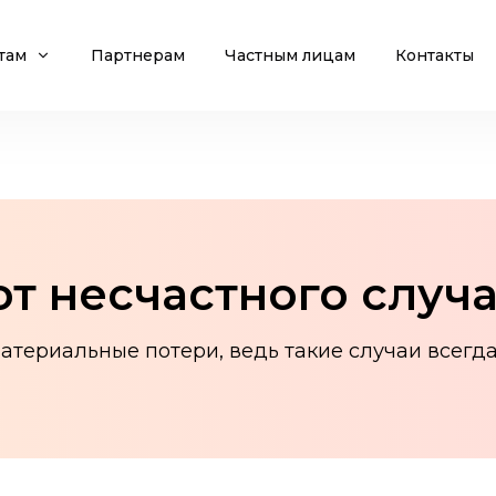
там
Партнерам
Частным лицам
Контакты
от несчастного случ
териальные потери, ведь такие случаи всегд